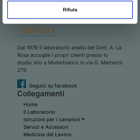
Rifiuta
Dal 1976 il laboratorio analisi del Dott. A. La
Rosa accoglie i propri clienti presso lo
studio sito a Misterbianco in via G. Matteotti
279.
Seguici su facebook
Collegamenti
Home
Il Laboratorio
Istruzioni per i campioni
Servizi e Accessori
Medicina del Lavoro