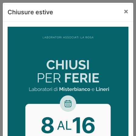
×
Chiusure estive
PRENOTAZIONE
PRELIEVO
Il servizio di prenotazione è disponibile
solo per prenotazioni in regime
privatistico (
a pagamento
) sia a
Misterbianco
che a
Lineri
.