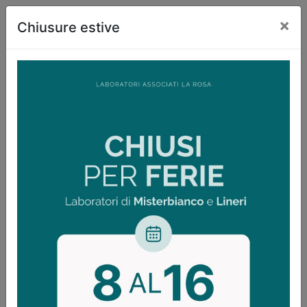
×
Chiusure estive
SERVIZI E
ACCESSORI
Il Laboratorio offre un servizio di prelievi a domicilio,
eseguiti da personale qualificato, per info o richieste
potete contattarci ai numeri
095 301034
-
095 462692
Una sezione del laboratorio è dedicata alla Medicina