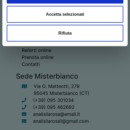
Collegamenti
Accetta selezionati
Home
Il Laboratorio
Istruzioni per i campioni
Rifiuta
Servizi e Accessori
Medicina del Lavoro
Referti online
Prenota online
Contatti
Sede Misterbianco
Via G. Matteotti, 279
95045 Misterbianco (CT)
(+39) 095 301034
(+39) 095 462692
analisilarosa@email.it
analisilarosa1@gmail.com