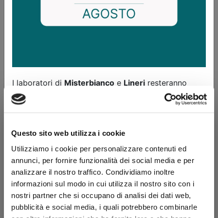
del Lavoro e si avvale della consulenza di Medici
Specialisti, onde offrire alle Aziende interessate, una
consulenza a tutto campo.
Inoltre, in uno studio distaccato, è operativo un centro
polispecialistico con studio di ostetricia e ginecologia
e studio di oculistica.
I prelievi possono essere effettuati nella sede di Via
I laboratori di
Misterbianco
e
Lineri
resteranno
Matteotti e in quella di Lineri.
CHIUSI TUTTI I POMERIGGI di luglio e agosto
CHIUSI PER FERIE
DALL'8 AL 16 AGOSTO
Analisi cliniche
Questo sito web utilizza i cookie
Utilizziamo i cookie per personalizzare contenuti ed
Chiudi
annunci, per fornire funzionalità dei social media e per
Chimica Clinica
Tossicologia
analizzare il nostro traffico. Condividiamo inoltre
Coaugulazione
informazioni sul modo in cui utilizza il nostro sito con i
Ematologia
nostri partner che si occupano di analisi dei dati web,
Microbiologia
pubblicità e social media, i quali potrebbero combinarle
Infettivologia
Immunometria